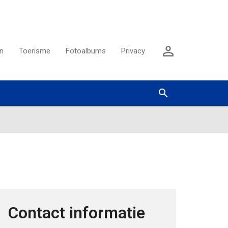
Aanmelden

n
Toerisme
Fotoalbums
Privacy
Zoeken


Contact informatie