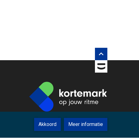
rberg inhouds opties

TOBANIA
Akkoord
Meer informatie