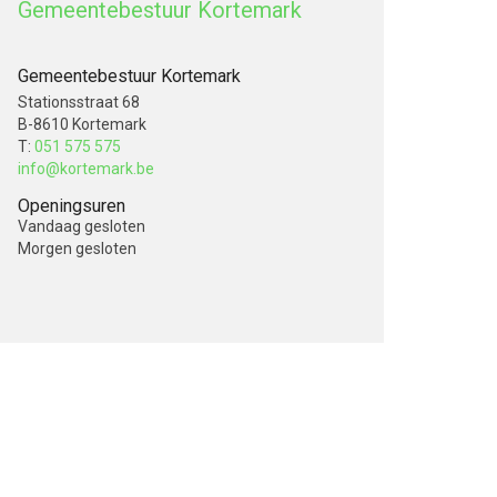
Gemeentebestuur Kortemark
Gemeentebestuur Kortemark
Stationsstraat 68
B-8610 Kortemark
T:
051 575 575
info@kortemark.be
Openingsuren
Vandaag
gesloten
Morgen
gesloten
V
o
l
g
o
n
s
o
p