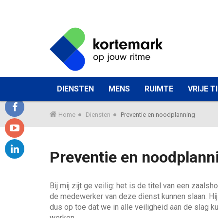
G
a
n
a
a
r
W
DIENSTEN
MENS
RUIMTE
VRIJE T
h
a
o
a
o
r
Home
Diensten
Preventie en noodplanning
f
f
m
d
e
a
y
i
e
c
Preventie en noodplann
n
o
k
e
l
h
u
u
o
b
i
n
t
Bij mij zijt ge veilig: het is de titel van een za
u
n
o
n
de medewerker van deze dienst kunnen slaan. Hij 
d
u
e
o
k
dus op toe dat we in alle veiligheid aan de slag
G
n
b
werken.