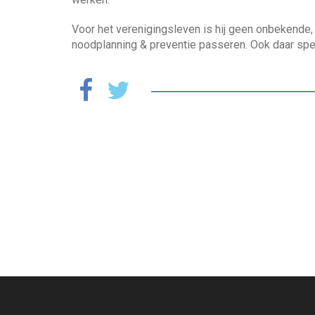
k
a
e
w
e
n
e
d
Voor het verenigingsleven is hij geen onbekende
a
j
i
noodplanning & preventie passeren. Ook daar spee
a
e
n
r
h
z
e
o
l
e
p
k
e
n
?