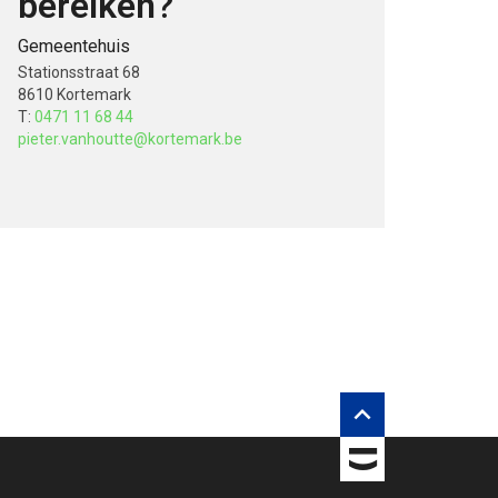
bereiken?
Gemeentehuis
Stationsstraat 68
8610 Kortemark
T:
0471 11 68 44
rberg inhouds opties
pieter.vanhoutte@kortemark.be

TOBANIA