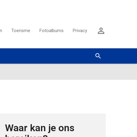
Aanmelden

n
Toerisme
Fotoalbums
Privacy
Zoeken


Waar kan je ons