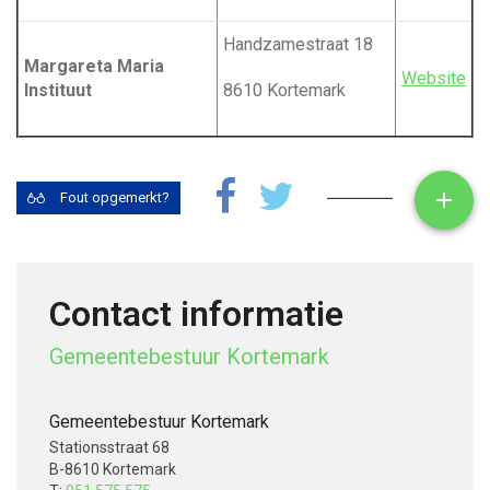
Handzamestraat 18
Margareta Maria
Website
Instituut
8610 Kortemark
Toon

Fout opgemerkt?
Contact informatie
Gemeentebestuur Kortemark
Gemeentebestuur Kortemark
Stationsstraat 68
B-8610 Kortemark