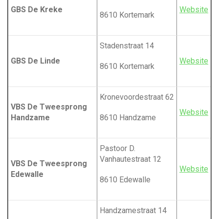
a
w
GBS De Kreke
Website
n
e
8610 Kortemark
n
a
j
a
e
a
r
h
Stadenstraat 14
z
e
GBS De Linde
Website
o
v
8610 Kortemark
l
e
p
k
e
i
Kronevoordestraat 62
n
VBS De Tweesprong
?
Website
g
Handzame
8610 Handzame
a
Pastoor D.
Vanhautestraat 12
t
VBS De Tweesprong
Website
Edewalle
8610 Edewalle
i
Handzamestraat 14
e