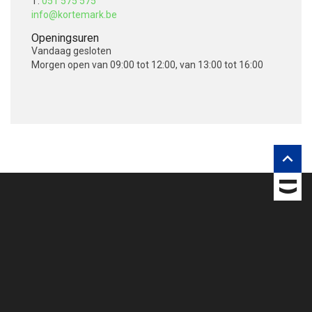
T:
051 575 575
info@kortemark.be
Openingsuren
Vandaag
gesloten
Morgen
open van 09:00 tot 12:00, van 13:00 tot 16:00
V
o
l
g
o

n
s
o
p