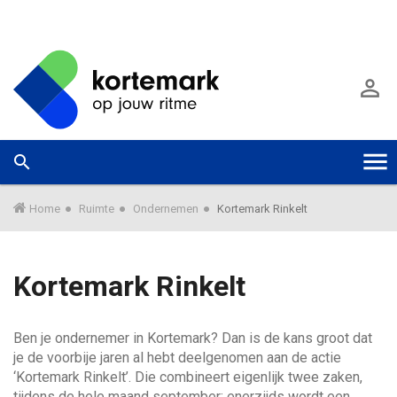
G
a
A

n
a
a
r
W
Zoek



T
h
a
o
a
o
o
r
Home
Ruimte
Ondernemen
Kortemark Rinkelt
f
m
d
e
g
i
e
Kortemark Rinkelt
n
k
g
h
u
o
n
Ben je ondernemer in Kortemark? Dan is de kans groot dat
l
u
n
je de voorbije jaren al hebt deelgenomen aan de actie
d
e
‘Kortemark Rinkelt’. Die combineert eigenlijk twee zaken,
G
n
e
tijdens de hele maand september: enerzijds wordt een