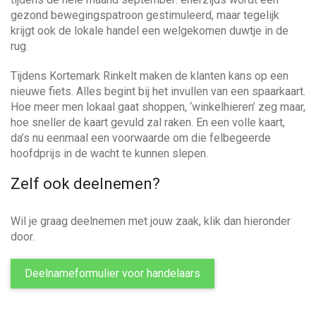
a
w
gezond bewegingspatroon gestimuleerd, maar tegelijk
n
e
n
krijgt ook de lokale handel een welgekomen duwtje in de
a
j
rug.
a
e
a
r
h
Tijdens Kortemark Rinkelt maken de klanten kans op een
z
e
nieuwe fiets. Alles begint bij het invullen van een spaarkaart.
o
v
l
Hoe meer men lokaal gaat shoppen, ‘winkelhieren’ zeg maar,
e
p
hoe sneller de kaart gevuld zal raken. En een volle kaart,
k
e
i
da’s nu eenmaal een voorwaarde om die felbegeerde
n
hoofdprijs in de wacht te kunnen slepen.
?
g
Zelf ook deelnemen?
a
Wil je graag deelnemen met jouw zaak, klik dan hieronder
t
door.
i
Deelnameformulier voor handelaars
e