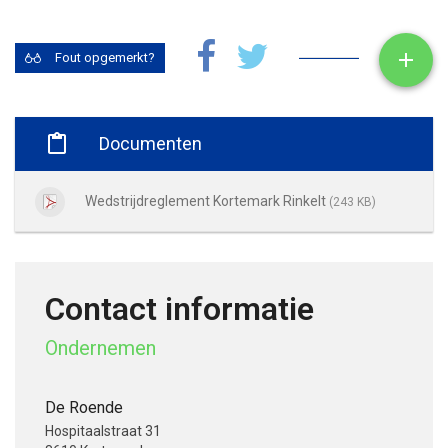
Toon

Fout opgemerkt?

Documenten
Wedstrijdreglement Kortemark Rinkelt
(243 KB)
Contact informatie
Ondernemen
De Roende
Hospitaalstraat 31