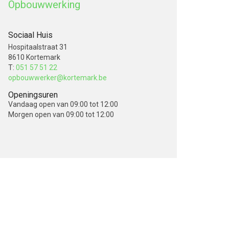
Opbouwwerking
Sociaal Huis
Hospitaalstraat 31
8610 Kortemark
T:
051 57 51 22
opbouwwerker@kortemark.be
Openingsuren
Vandaag
open van 09:00 tot 12:00
Morgen
open van 09:00 tot 12:00
V
o
l
g
o
n
rberg inhouds opties
s
o
p