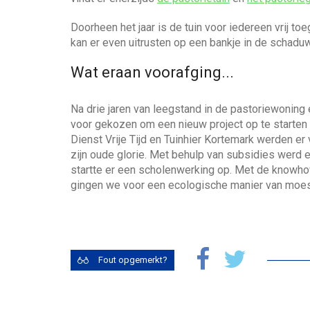
k
a
e
w
e
n
e
d
Doorheen het jaar is de tuin voor iedereen vrij t
a
j
i
kan er even uitrusten op een bankje in de schadu
a
e
n
r
h
Wat eraan voorafging...
z
e
o
l
e
Na drie jaren van leegstand in de pastoriewoning 
p
k
voor gekozen om een nieuw project op te starten
e
Dienst Vrije Tijd en Tuinhier Kortemark werden er 
n
zijn oude glorie. Met behulp van subsidies werd 
?
startte er een scholenwerking op. Met de knowho
gingen we voor een ecologische manier van moes
Fout opgemerkt?