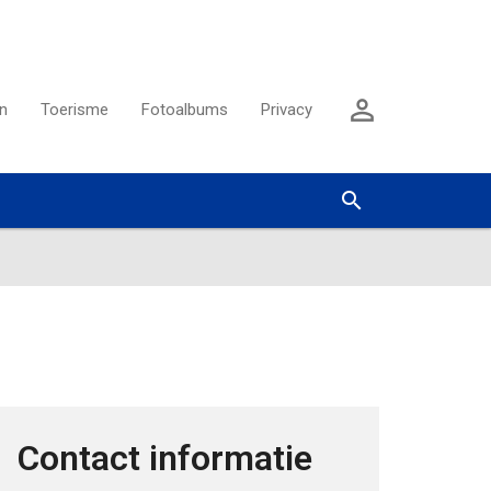
Aanmelden

n
Toerisme
Fotoalbums
Privacy
Zoeken


Contact informatie