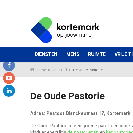
G
a
n
a
a
r
W
DIENSTEN
MENS
RUIMTE
VRIJE T
h
a
o
a
o
r
Home
Vrije Tijd
De Oude Pastorie
f
f
m
d
e
a
y
i
e
c
De Oude Pastorie
n
o
k
e
l
h
u
u
o
b
i
n
t
Adres: Pastoor Blanckestraat 17, Kortemark
u
n
o
n
d
u
e
o
k
De Oude Pastorie is een groene parel, een oase 
G
n
b
vindt er enerzijds
de pastorietuin
en
het pastori