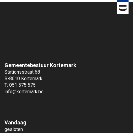
s
o
p
Gemeentebestuur Kortemark
Stationsstraat 68
B-8610 Kortemark
T: 051 575 575
info@kortemark.be
Vandaag
gesloten