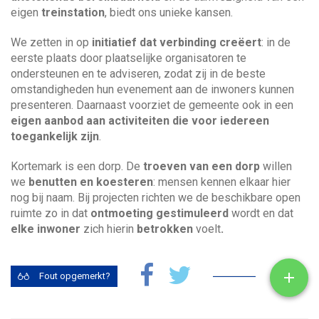
eigen
treinstation
, biedt ons unieke kansen.
We zetten in op
initiatief dat verbinding creëert
: in de
eerste plaats door plaatselijke organisatoren te
ondersteunen en te adviseren, zodat zij in de beste
omstandigheden hun evenement aan de inwoners kunnen
presenteren. Daarnaast voorziet de gemeente ook in een
eigen aanbod aan activiteiten die voor iedereen
toegankelijk zijn
.
Kortemark is een dorp. De
troeven van een dorp
willen
we
benutten en koesteren
: mensen kennen elkaar hier
nog bij naam. Bij projecten richten we de beschikbare open
ruimte zo in dat
ontmoeting gestimuleerd
wordt en dat
elke inwoner
zich hierin
betrokken
voelt
.
Toon

Fout opgemerkt?