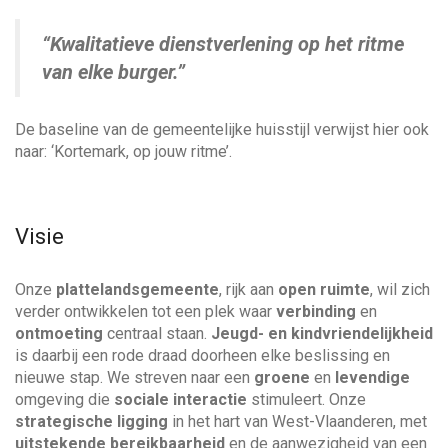
a
w
n
e
n
“Kwalitatieve dienstverlening op het ritme
a
j
a
van elke burger.”
e
a
r
h
z
e
De baseline van de gemeentelijke huisstijl verwijst hier ook
o
v
l
naar: ‘Kortemark, op jouw ritme’.
e
p
k
e
i
n
?
Visie
g
a
Onze
plattelandsgemeente
, rijk aan
open ruimte
, wil zich
verder ontwikkelen tot een plek waar
verbinding
en
ontmoeting
centraal staan.
Jeugd- en kindvriendelijkheid
t
is daarbij een rode draad doorheen elke beslissing en
nieuwe stap. We streven naar een
groene
en
levendige
i
omgeving die
sociale interactie
stimuleert. Onze
strategische ligging
in het hart van West-Vlaanderen, met
e
uitstekende bereikbaarheid
en de aanwezigheid van een