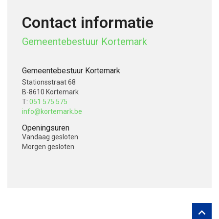
Contact informatie
Gemeentebestuur Kortemark
Gemeentebestuur Kortemark
Stationsstraat 68
B-8610 Kortemark
T:
051 575 575
info@kortemark.be
Openingsuren
Vandaag
gesloten
Morgen
gesloten
V
o
l
g
o

n