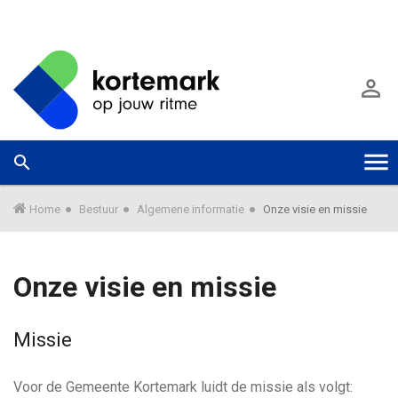
G
a
A

n
a
a
r
W
Zoek



T
h
a
o
a
o
o
r
Home
Bestuur
Algemene informatie
Onze visie en missie
f
m
d
e
g
i
e
Onze visie en missie
n
k
g
h
u
o
n
Missie
l
u
n
d
e
G
n
e
Voor de Gemeente Kortemark luidt de missie als volgt: