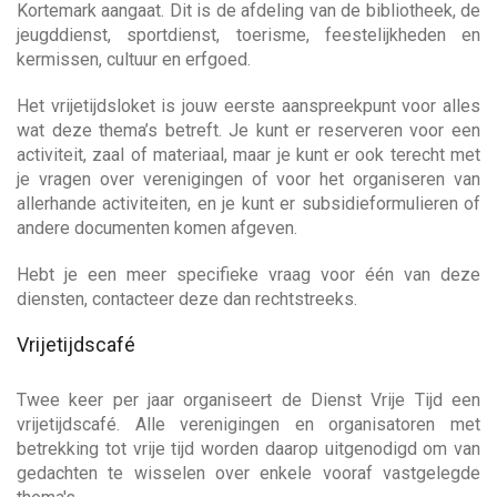
a
w
Kortemark aangaat. Dit is de afdeling van de bibliotheek, de
n
e
jeugddienst, sportdienst, toerisme, feestelijkheden en
n
a
j
kermissen, cultuur en erfgoed.
a
e
a
r
h
Het vrijetijdsloket is jouw eerste aanspreekpunt voor alles
z
e
wat deze thema’s betreft. Je kunt er reserveren voor een
o
v
l
activiteit, zaal of materiaal, maar je kunt er ook terecht met
e
p
je vragen over verenigingen of voor het organiseren van
k
e
allerhande activiteiten, en je kunt er subsidieformulieren of
i
n
andere documenten komen afgeven.
?
g
Hebt je een meer specifieke vraag voor één van deze
diensten, contacteer deze dan rechtstreeks.
a
Vrijetijdscafé
t
Twee keer per jaar organiseert de Dienst Vrije Tijd een
vrijetijdscafé. Alle verenigingen en organisatoren met
i
betrekking tot vrije tijd worden daarop uitgenodigd om van
gedachten te wisselen over enkele vooraf vastgelegde
e