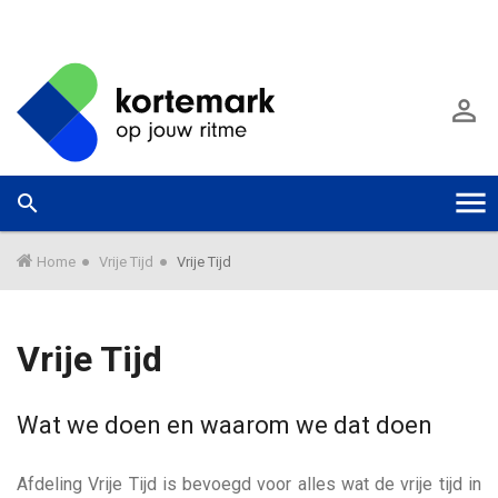
G
a
A

n
a
a
r
W
Zoek



T
h
a
o
a
o
o
r
Home
Vrije Tijd
Vrije Tijd
f
m
d
e
g
i
e
Vrije Tijd
n
k
g
h
u
o
n
Wat we doen en waarom we dat doen
l
u
n
d
e
G
n
e
Afdeling Vrije Tijd is bevoegd voor alles wat de vrije tijd in