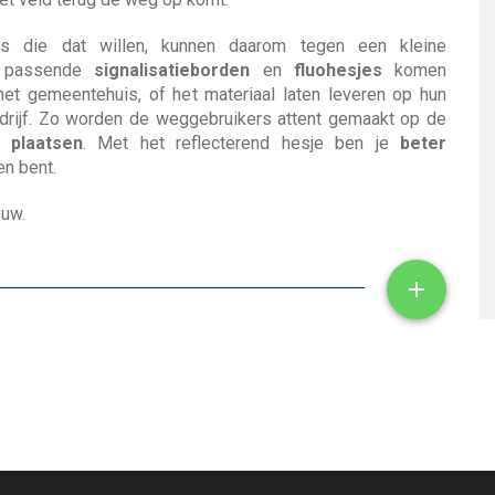
s die dat willen, kunnen daarom tegen een kleine
g passende
signalisatieborden
en
fluohesjes
komen
het gemeentehuis, of het materiaal laten leveren op hun
rijf. Zo worden de weggebruikers attent gemaakt op de
e plaatsen
. Met het reflecterend hesje ben je
beter
n bent.
ouw.
Toon/ve
