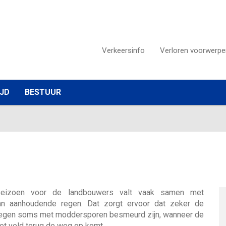
Verkeersinfo
Verloren voorwerpe
IJD
BESTUUR
seizoen voor de landbouwers valt vaak samen met
an aanhoudende regen. Dat zorgt ervoor dat zeker de
wegen soms met moddersporen besmeurd zijn, wanneer de
het veld terug de weg op komt.