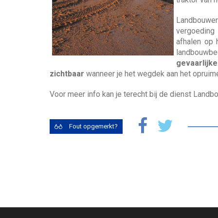
k
a
e
w
e
n
e
d
Landbouwer
a
j
i
vergoedin
a
e
n
afhalen op 
r
h
landbouwbed
z
e
gevaarlijk
o
l
zichtbaar
wanneer je het wegdek aan het opruime
e
p
k
e
Voor meer info kan je terecht bij de dienst Landb
n
?
Fout opgemerkt?