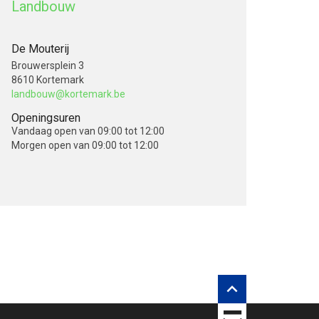
Landbouw
De Mouterij
Brouwersplein 3
8610 Kortemark
landbouw@kortemark.be
Openingsuren
Vandaag
open van 09:00 tot 12:00
Morgen
open van 09:00 tot 12:00
V
rberg inhouds opties
o
l
g
o
n
s
o
p

TOBANIA