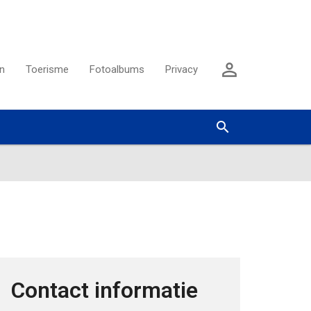
Aanmelden

n
Toerisme
Fotoalbums
Privacy
Zoeken


Contact informatie