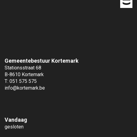
o
p
Gemeentebestuur Kortemark
Stationsstraat 68
B-8610 Kortemark
T: 051 575 575
info@kortemark.be
Vandaag
gesloten