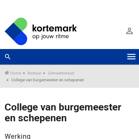
G
a
A

n
a
a
r
W
Zoek



T
h
a
o
a
o
o
r
Home
Bestuur
Gemeenteraad
f
m
College van burgemeester en schepenen
d
e
g
i
e
n
k
g
College van burgemeester
h
u
o
n
en schepenen
l
u
n
d
e
G
n
e
Werking