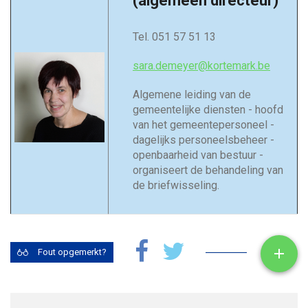
(algemeen directeur)
Tel. 051 57 51 13
sara.demeyer@kortemark.be
Algemene leiding van de
gemeentelijke diensten - hoofd
van het gemeentepersoneel -
dagelijks personeelsbeheer -
openbaarheid van bestuur -
organiseert de behandeling van
de briefwisseling.
Toon

Fout opgemerkt?