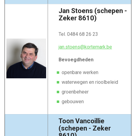
Jan Stoens (schepen -
Zeker 8610)
Tel. 0484 68 26 23
jan.stoens@kortemark.be
Bevoegdheden
openbare werken
waterwegen en rioolbeleid
groenbeheer
gebouwen
Toon Vancoillie
(schepen - Zeker
8610)