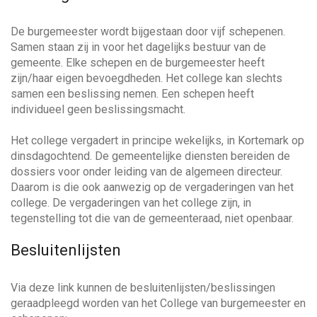
a
w
n
e
n
a
De burgemeester wordt bijgestaan door vijf schepenen.
j
a
Samen staan zij in voor het dagelijks bestuur van de
e
a
r
gemeente. Elke schepen en de burgemeester heeft
h
z
zijn/haar eigen bevoegdheden. Het college kan slechts
e
o
samen een beslissing nemen. Een schepen heeft
v
l
e
individueel geen beslissingsmacht.
p
k
e
i
Het college vergadert in principe wekelijks, in Kortemark op
n
dinsdagochtend. De gemeentelijke diensten bereiden de
?
g
dossiers voor onder leiding van de algemeen directeur.
Daarom is die ook aanwezig op de vergaderingen van het
a
college. De vergaderingen van het college zijn, in
tegenstelling tot die van de gemeenteraad, niet openbaar.
t
Besluitenlijsten
i
Via deze link kunnen de besluitenlijsten/beslissingen
geraadpleegd worden van het College van burgemeester en
e