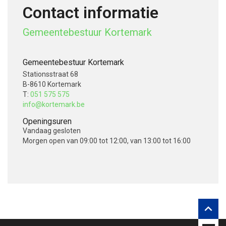
Contact informatie
Gemeentebestuur Kortemark
Gemeentebestuur Kortemark
Stationsstraat 68
B-8610 Kortemark
T:
051 575 575
info@kortemark.be
Openingsuren
Vandaag
gesloten
Morgen
open van 09:00 tot 12:00, van 13:00 tot 16:00
V
o
l
g
o

n
s