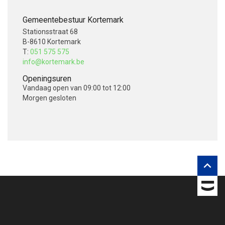
Gemeentebestuur Kortemark
Stationsstraat 68
B-8610 Kortemark
T:
051 575 575
info@kortemark.be
Openingsuren
Vandaag
open van 09:00 tot 12:00
Morgen
gesloten
V
o
l
g
o

n
s
o
p