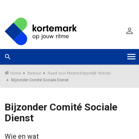
G
a
A

n
a
a
r
W
Zoek



T
h
a
o
a
o
o
r
Home
Bestuur
Raad voor Maatschappelijk Welzijn
f
m
Bijzonder Comité Sociale Dienst
d
e
g
i
e
n
k
g
Bijzonder Comité Sociale
h
u
o
n
Dienst
l
u
n
d
e
G
n
e
Wie en wat