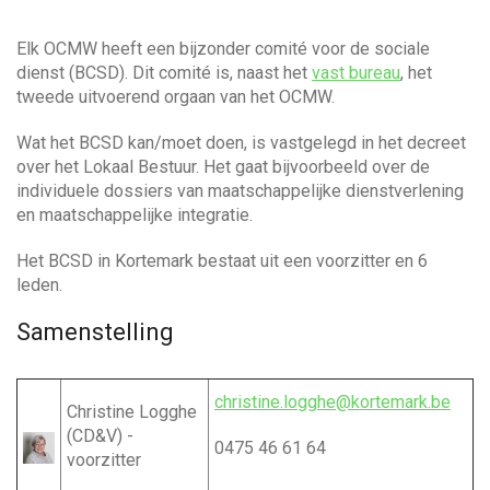
a
w
n
e
n
a
Elk OCMW heeft een bijzonder comité voor de sociale
j
a
dienst (BCSD). Dit comité is, naast het
vast bureau
, het
e
a
r
tweede uitvoerend orgaan van het OCMW.
h
z
e
Wat het BCSD kan/moet doen, is vastgelegd in het decreet
o
v
l
over het Lokaal Bestuur. Het gaat bijvoorbeeld over de
e
p
individuele dossiers van maatschappelijke dienstverlening
k
e
i
en maatschappelijke integratie.
n
?
g
Het BCSD in Kortemark bestaat uit een voorzitter en 6
leden.
a
Samenstelling
t
christine.logghe@kortemark.be
Christine Logghe
i
(CD&V) -
0475 46 61 64
voorzitter
e