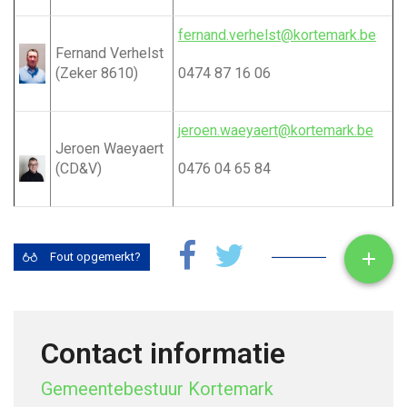
fernand.verhelst@kortemark.be
Fernand Verhelst
(Zeker 8610)
0474 87 16 06
jeroen.waeyaert@kortemark.be
Jeroen Waeyaert
(CD&V)
0476 04 65 84
Toon

Fout opgemerkt?
Contact informatie
Gemeentebestuur Kortemark