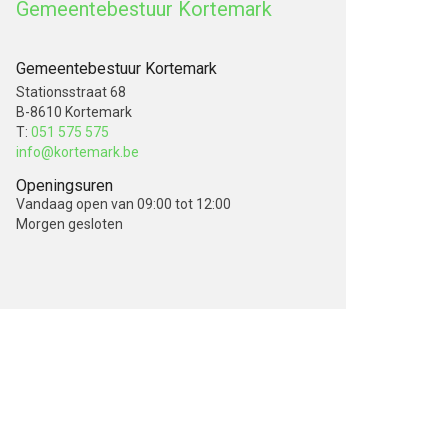
Gemeentebestuur Kortemark
Gemeentebestuur Kortemark
Stationsstraat 68
B-8610 Kortemark
T:
051 575 575
info@kortemark.be
Openingsuren
Vandaag
open van 09:00 tot 12:00
Morgen
gesloten
V
o
l
g
o
n
s
o
p