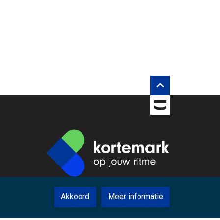
rberg inhouds opties

TOBANIA
Akkoord
Meer informatie