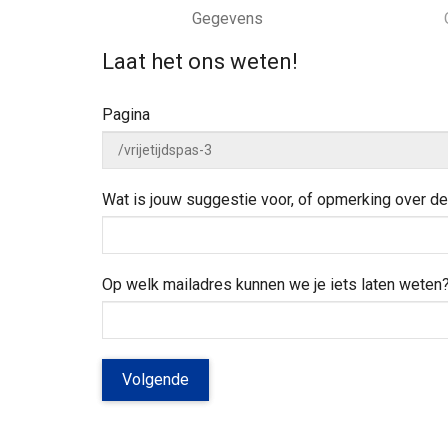
k
a
e
w
e
Gegevens
n
e
d
a
j
i
Laat het ons weten!
a
e
n
r
h
z
Pagina
e
o
l
e
p
k
e
Wat is jouw suggestie voor, of opmerking over 
n
?
Op welk mailadres kunnen we je iets laten weten
Volgende