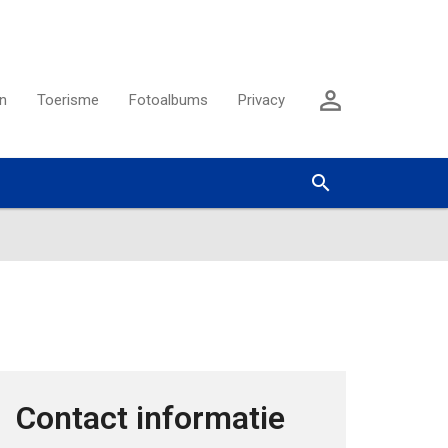
Aanmelden

n
Toerisme
Fotoalbums
Privacy
Zoeken


Contact informatie