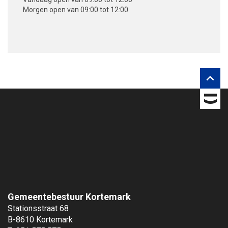
Morgen
open van 09:00 tot 12:00
V
o
l
g
o

n
s
o
p
Gemeentebestuur Kortemark
Stationsstraat 68
B-8610 Kortemark