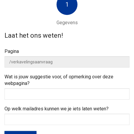
a
w
1
n
e
n
a
j
a
e
Gegevens
a
r
h
z
e
Laat het ons weten!
o
v
l
e
p
Pagina
k
e
i
n
?
g
Wat is jouw suggestie voor, of opmerking over deze
webpagina?
a
t
Op welk mailadres kunnen we je iets laten weten?
i
e