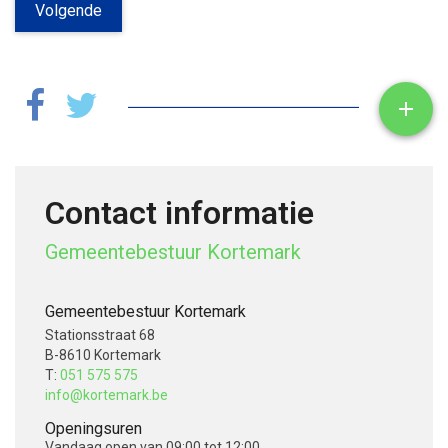
Volgende
Toon

Contact informatie
Gemeentebestuur Kortemark
Gemeentebestuur Kortemark
Stationsstraat 68
B-8610 Kortemark
T:
051 575 575
info@kortemark.be
Openingsuren
Vandaag
open van 09:00 tot 12:00