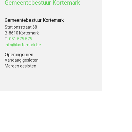
Gemeentebestuur Kortemark
Gemeentebestuur Kortemark
Stationsstraat 68
B-8610 Kortemark
T:
051 575 575
info@kortemark.be
Openingsuren
Vandaag
gesloten
Morgen
gesloten
V
o
l
g
o
n
s
o
p