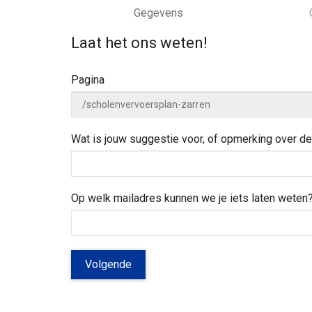
k
a
e
w
e
Gegevens
n
e
d
a
j
i
Laat het ons weten!
a
e
n
r
h
z
Pagina
e
o
l
e
p
k
e
Wat is jouw suggestie voor, of opmerking over 
n
?
Op welk mailadres kunnen we je iets laten weten
Volgende