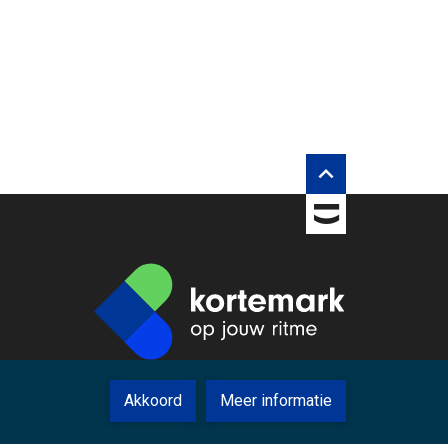
rberg inhouds opties

TOBANIA
Akkoord
Meer informatie