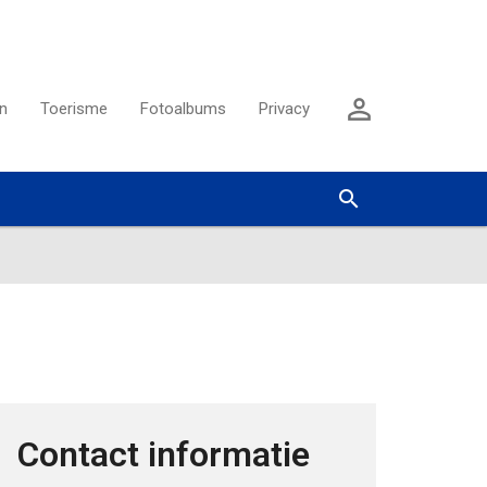
Aanmelden

n
Toerisme
Fotoalbums
Privacy
Zoeken


Contact informatie