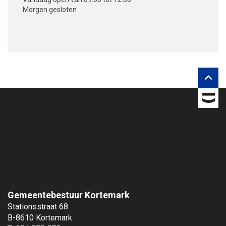
Morgen
gesloten
V
o
l
g
o

n
s
o
p
Gemeentebestuur Kortemark
Stationsstraat 68
B-8610 Kortemark