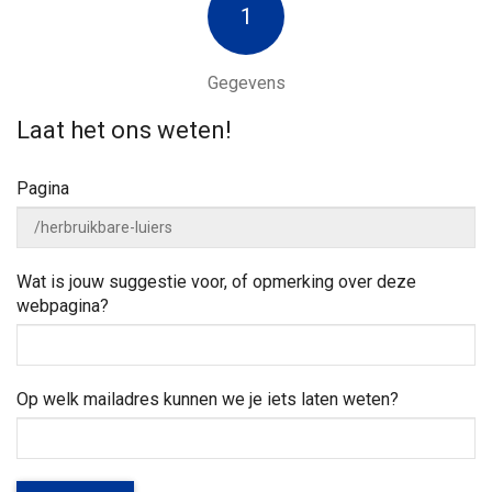
a
w
1
n
e
n
a
j
a
e
Gegevens
a
r
h
z
e
Laat het ons weten!
o
v
l
e
p
Pagina
k
e
i
n
?
g
Wat is jouw suggestie voor, of opmerking over deze
webpagina?
a
t
Op welk mailadres kunnen we je iets laten weten?
i
e