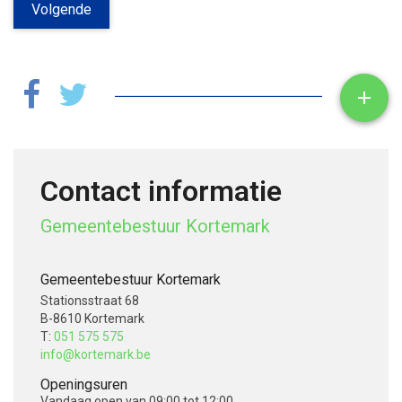
Volgende
Toon

Contact informatie
Gemeentebestuur Kortemark
Gemeentebestuur Kortemark
Stationsstraat 68
B-8610 Kortemark
T:
051 575 575
info@kortemark.be
Openingsuren
Vandaag
open van 09:00 tot 12:00