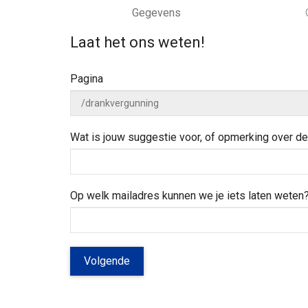
k
a
e
w
e
Gegevens
n
e
d
a
j
i
Laat het ons weten!
a
e
n
r
h
z
Pagina
e
o
l
e
p
k
e
Wat is jouw suggestie voor, of opmerking over 
n
?
Op welk mailadres kunnen we je iets laten weten
Volgende