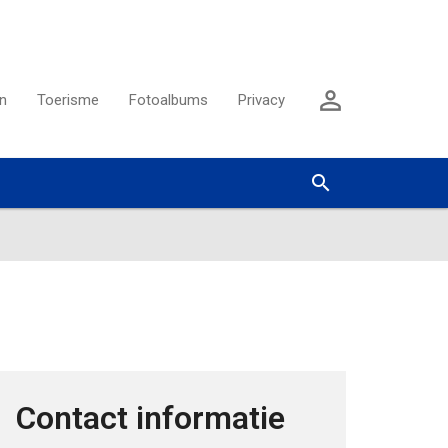
Aanmelden

n
Toerisme
Fotoalbums
Privacy
Zoeken


Contact informatie