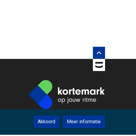
rberg inhouds opties

TOBANIA
Akkoord
Meer informatie