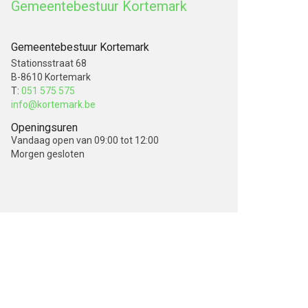
Gemeentebestuur Kortemark
Gemeentebestuur Kortemark
Stationsstraat 68
B-8610 Kortemark
T:
051 575 575
info@kortemark.be
Openingsuren
Vandaag
open van 09:00 tot 12:00
Morgen
gesloten
V
o
l
g
o
n
s
o
p