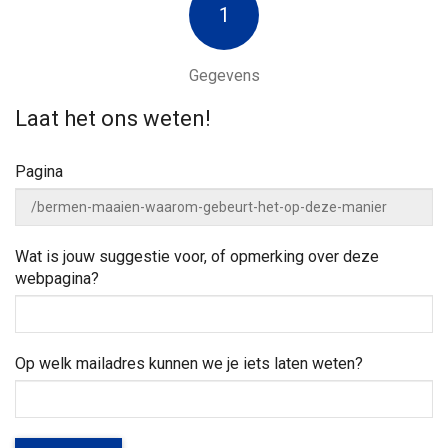
a
w
1
n
e
n
a
j
a
e
Gegevens
a
r
h
z
e
Laat het ons weten!
o
v
l
e
p
Pagina
k
e
i
n
?
g
Wat is jouw suggestie voor, of opmerking over deze
webpagina?
a
t
Op welk mailadres kunnen we je iets laten weten?
i
e