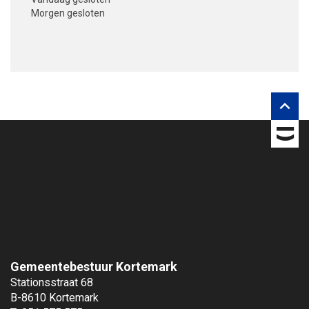
Morgen
gesloten
V
o
l
g
o

n
s
o
p
Gemeentebestuur Kortemark
Stationsstraat 68
B-8610 Kortemark