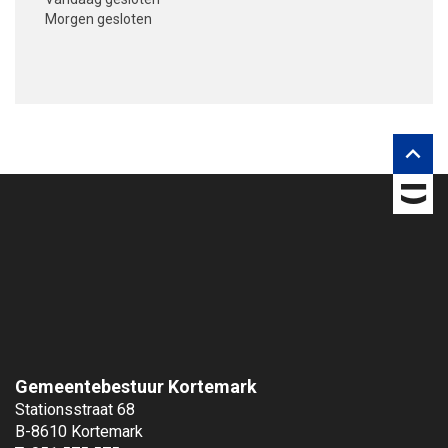
Morgen
gesloten
V
o
l
g
o

n
s
o
p
Gemeentebestuur Kortemark
Stationsstraat 68
B-8610 Kortemark