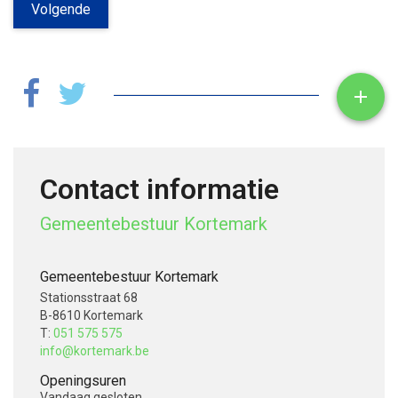
Volgende
Toon

Contact informatie
Gemeentebestuur Kortemark
Gemeentebestuur Kortemark
Stationsstraat 68
B-8610 Kortemark
T:
051 575 575
info@kortemark.be
Openingsuren
Vandaag
gesloten