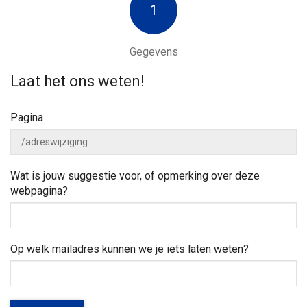
a
w
1
n
e
n
a
j
a
e
Gegevens
a
r
h
z
e
Laat het ons weten!
o
v
l
e
p
Pagina
k
e
i
n
?
g
Wat is jouw suggestie voor, of opmerking over deze
webpagina?
a
t
Op welk mailadres kunnen we je iets laten weten?
i
e