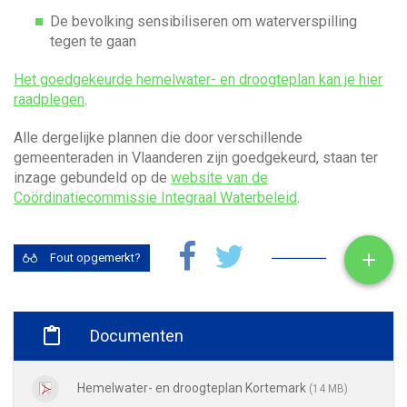
De bevolking sensibiliseren om waterverspilling
tegen te gaan
Het goedgekeurde hemelwater- en droogteplan kan je hier
raadplegen
.
Alle dergelijke plannen die door verschillende
gemeenteraden in Vlaanderen zijn goedgekeurd, staan ter
inzage gebundeld op de
website van de
Coördinatiecommissie Integraal Waterbeleid
.
Toon

Fout opgemerkt?

Documenten
Hemelwater- en droogteplan Kortemark
(14 MB)