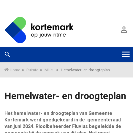
G
a
A

n
a
a
r
W
Zoek



T
h
a
o
a
o
o
r
Home
Ruimte
Milieu
Hemelwater- en droogteplan
f
m
d
e
g
i
e
Hemelwater- en droogteplan
n
k
g
h
u
o
n
Het hemelwater- en droogteplan van Gemeente
l
u
n
Kortemark werd goedgekeurd in de gemeenteraad
d
e
van juni 2024. Rioolbeheerder Fluvius begeleidde de
G
n
e
gemeente bij de opmaak van dit plan. Het moet