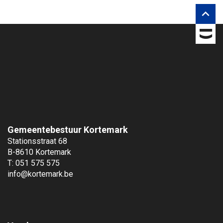
o

n
s
o
p
Gemeentebestuur Kortemark
Stationsstraat 68
B-8610 Kortemark
T: 051 575 575
info@kortemark.be