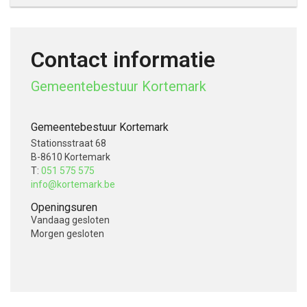
Contact informatie
Gemeentebestuur Kortemark
Gemeentebestuur Kortemark
Stationsstraat 68
B-8610 Kortemark
T:
051 575 575
info@kortemark.be
Openingsuren
Vandaag
gesloten
Morgen
gesloten
V
o
l
g