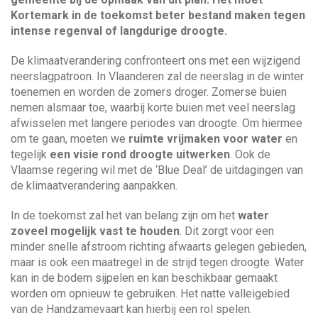
a
w
Kortemark in de toekomst beter bestand maken tegen
n
e
n
intense regenval of langdurige droogte.
a
j
a
e
a
De klimaatverandering confronteert ons met een wijzigend
r
h
neerslagpatroon. In Vlaanderen zal de neerslag in de winter
z
e
toenemen en worden de zomers droger. Zomerse buien
o
v
l
nemen alsmaar toe, waarbij korte buien met veel neerslag
e
p
afwisselen met langere periodes van droogte. Om hiermee
k
e
i
om te gaan, moeten we
ruimte vrijmaken voor water
en
n
tegelijk
een visie rond droogte uitwerken
. Ook de
?
g
Vlaamse regering wil met de ‘Blue Deal’ de uitdagingen van
de klimaatverandering aanpakken.
a
In de toekomst zal het van belang zijn om het
water
zoveel mogelijk vast te houden
. Dit zorgt voor een
t
minder snelle afstroom richting afwaarts gelegen gebieden,
maar is ook een maatregel in de strijd tegen droogte. Water
i
kan in de bodem sijpelen en kan beschikbaar gemaakt
worden om opnieuw te gebruiken. Het natte valleigebied
e
van de Handzamevaart kan hierbij een rol spelen.