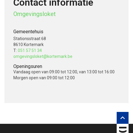
Contact informatie
Omgevingsloket
Gemeentehuis
Stationsstraat 68
8610 Kortemark
T:
051 57 51 34
omgevingsloket@kortemark.be
Openingsuren
Vandaag
open van 09:00 tot 12:00, van 13:00 tot 16:00
Morgen
open van 09:00 tot 12:00
V
o
l
g
o

n
s
o