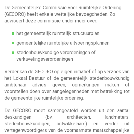
a
w
n
De Gemeentelijke Commissie voor Ruimtelijke Ordening
e
n
a
(GECORO) heeft enkele wettelijke bevoegdheden. Zo
j
a
adviseert deze commissie onder meer over:
e
a
r
h
z
het gemeentelijk ruimtelijk structuurplan
e
o
v
l
gemeentelijke ruimtelijke uitvoeringsplannen
e
p
stedenbouwkundige verordeningen of
k
e
i
verkavelingsverordeningen
n
?
g
Verder kan de GECORO op eigen initiatief of op verzoek van
het Lokaal Bestuur of de gemeentelijk stedenbouwkundig
ambtenaar advies geven, opmerkingen maken of
a
voorstellen doen over aangelegenheden met betrekking tot
de gemeentelijke ruimtelijke ordening.
t
De GECORO moet samengesteld worden uit een aantal
i
deskundigen (bv. architecten, landmeters,
stedenbouwkundigen, ontwikkelaars) en verder uit
e
vertegenwoordigers van de voornaamste maatschappelijke