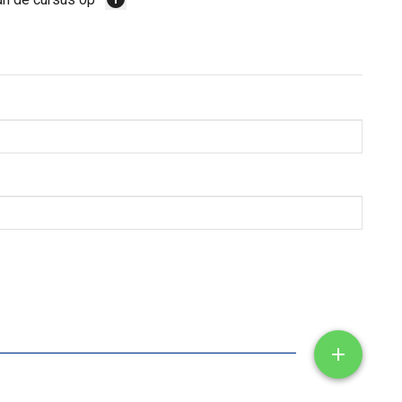
Toon/ve
