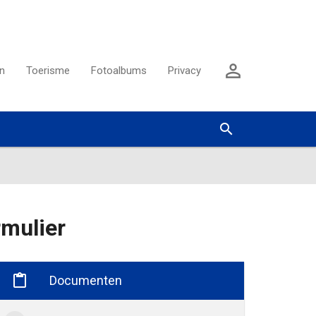
Aanmelden

n
Toerisme
Fotoalbums
Privacy
Zoeken


rmulier

Documenten