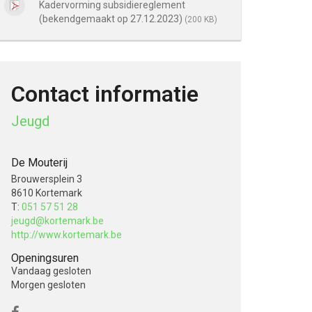
Kadervorming subsidiereglement
(bekendgemaakt op 27.12.2023)
(200 KB)
Contact informatie
Jeugd
De Mouterij
Brouwersplein 3
8610 Kortemark
T:
051 57 51 28
jeugd@kortemark.be
http://www.kortemark.be
Openingsuren
Vandaag
gesloten
Morgen
gesloten