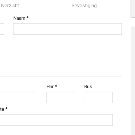
Overzicht
Bevestiging
Naam
*
Hnr
*
Bus
nte
*
◀
Augustus
▶
Wo
Zo