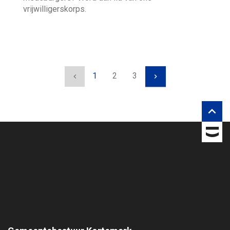
vrijwilligerskorps.
1
2
3


