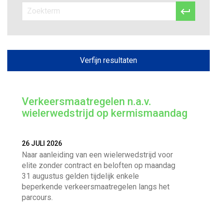
a
w

n
e
n
a
j
a
e
a
r
h
z
e
Verfijn resultaten
o
v
l
e
p
k
e
i
n
Verkeersmaatregelen n.a.v.
?
wielerwedstrijd op kermismaandag
g
a
26 JULI 2026
Naar aanleiding van een wielerwedstrijd voor
t
elite zonder contract en beloften op maandag
31 augustus gelden tijdelijk enkele
i
beperkende verkeersmaatregelen langs het
parcours.
e