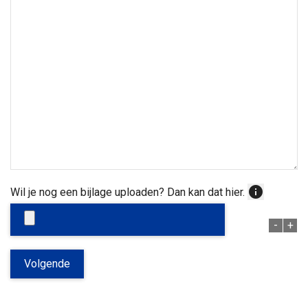
e
r
g
a
a
t
j
info
Wil je nog een bijlage uploaden? Dan kan dat hier.
e
m
-
+
e
Volgende
l
d