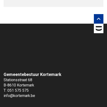
o
l
g
o

n
s
o
p
Gemeentebestuur Kortemark
Stationsstraat 68
B-8610 Kortemark
T: 051 575 575
info@kortemark.be