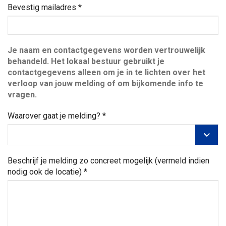
Bevestig mailadres
*
Je naam en contactgegevens worden vertrouwelijk
behandeld. Het lokaal bestuur gebruikt je
contactgegevens alleen om je in te lichten over het
verloop van jouw melding of om bijkomende info te
vragen.
Waarover gaat je melding?
*
W
a
Beschrijf je melding zo concreet mogelijk (vermeld indien
a
nodig ook de locatie)
*
r
o
v