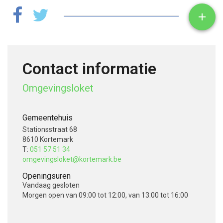
i
Toon

n
g
?
Contact informatie
*
Omgevingsloket
Gemeentehuis
Stationsstraat 68
8610 Kortemark
T:
051 57 51 34
omgevingsloket@kortemark.be
Openingsuren
Vandaag
gesloten
Morgen
open van 09:00 tot 12:00, van 13:00 tot 16:00
V