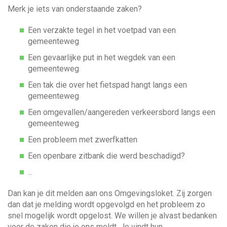
a
w
Merk je iets van onderstaande zaken?
n
e
n
a
j
Een verzakte tegel in het voetpad van een
a
e
gemeenteweg
a
r
h
z
Een gevaarlijke put in het wegdek van een
e
o
v
gemeenteweg
l
e
p
Een tak die over het fietspad hangt langs een
k
e
i
gemeenteweg
n
Een omgevallen/aangereden verkeersbord langs een
?
g
gemeenteweg
Een probleem met zwerfkatten
a
Een openbare zitbank die werd beschadigd?
t
...
Dan kan je dit melden aan ons Omgevingsloket. Zij zorgen
i
dan dat je melding wordt opgevolgd en het probleem zo
snel mogelijk wordt opgelost. We willen je alvast bedanken
e
voor de zaken die je ons meldt. Je vindt hun