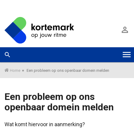
G
a
A

n
a
a
r
W
Zoek



T
h
a
o
a
o
o
r
Home
Een probleem op ons openbaar domein melden
f
m
d
e
g
i
e
Een probleem op ons
n
k
g
h
u
openbaar domein melden
o
n
l
u
n
d
e
Wat komt hiervoor in aanmerking?
G
n
e