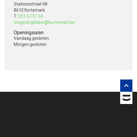
Stationsstraat 68
8610 Kortemark
T:
051 57 51 34
omgevingsloket@kortemark.be
Openingsuren
Vandaag
gesloten
Morgen
gesloten
V
o
l
g
o

n
s
o
p