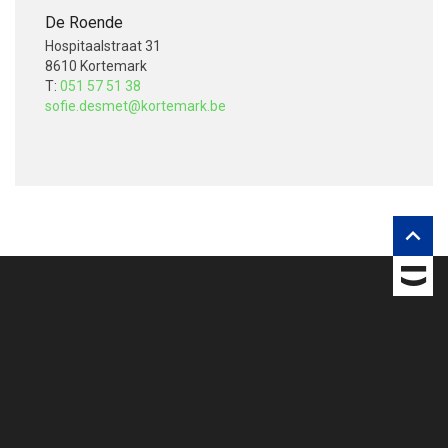
De Roende
Hospitaalstraat 31
8610 Kortemark
T:
051 57 51 38
sofie.desmet@kortemark.be
V
o
l
g
o

n
s
o
p