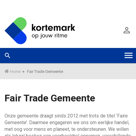
G
a
A

n
a
a
r
W
Zoek



T
h
a
o
a
o
o
r
Home
Fair Trade Gemeente
f
m
d
e
g
i
e
Fair Trade Gemeente
n
k
g
h
u
o
n
Onze gemeente draagt sinds 2012 met trots de titel ‘Faire
l
u
n
Gemeente’. Daarmee engageren we ons om eerlijke handel,
d
e
met oog voor mens en planeet, te ondersteunen. We willen
G
n
e
als lokaal bestuur een voorbeeldrol opnemen, verschillende