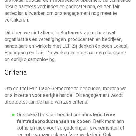
a
w
lokale partners verbinden en ondersteunen, en een fair
n
e
n
actieplan uitwerken om ons engagement nog meer te
a
j
verankeren.
a
e
a
r
h
Dit doen we niet alleen. In Kortemark zijn er heel wat
z
e
organisaties en verenigingen, producenten en bedrijven,
o
v
l
handelaars en winkels met LEF. Zij denken én doen Lokaal,
e
p
Ecologisch en Fair. Zo werken ze mee aan een duurzame
k
e
i
en eerlijke samenleving.
n
?
g
Criteria
a
Om de titel Fair Trade Gemeente te behouden, moeten we
ons inzetten voor eerlijke handel. Dit engagement wordt
t
afgetoetst aan de hand van zes criteria:
Ons lokaal bestuur beslist om
minstens twee
i
fairtradeproducten
aan te kopen
. Denk maar aan
koffie en thee voor vergaderingen, evenementen of
e
recepties, maar ook aan faire werkkledij. Ook