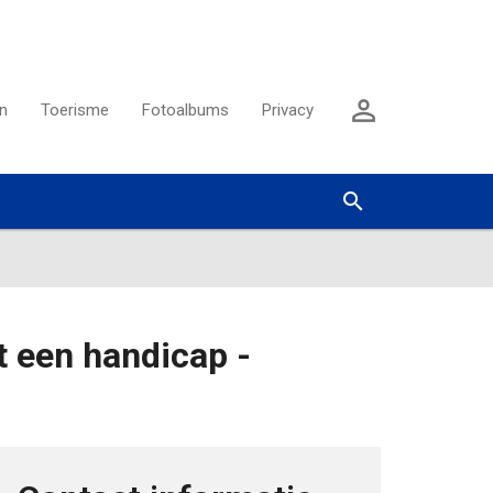
Aanmelden

n
Toerisme
Fotoalbums
Privacy
Zoeken


 een handicap -