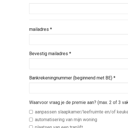
n
d
*
mailadres
*
Bevestig mailadres
*
Bankrekeningnummer (beginnend met BE)
*
Waarvoor vraag je de premie aan? (max. 2 of 3 va
aanpassen slaapkamer/leefruimte en/of keuk
automatisering van mijn woning
plaatsen van een traplift