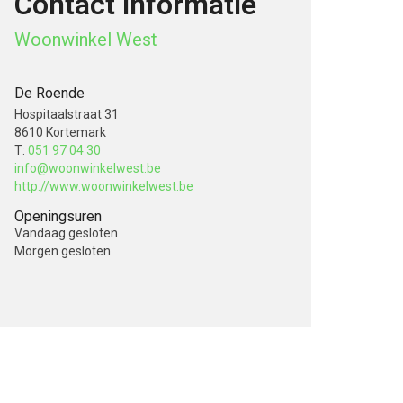
Contact informatie
Woonwinkel West
De Roende
Hospitaalstraat 31
8610 Kortemark
T:
051 97 04 30
info@woonwinkelwest.be
http://www.woonwinkelwest.be
Openingsuren
Vandaag
gesloten
Morgen
gesloten
V
o
l
g
o
n
s