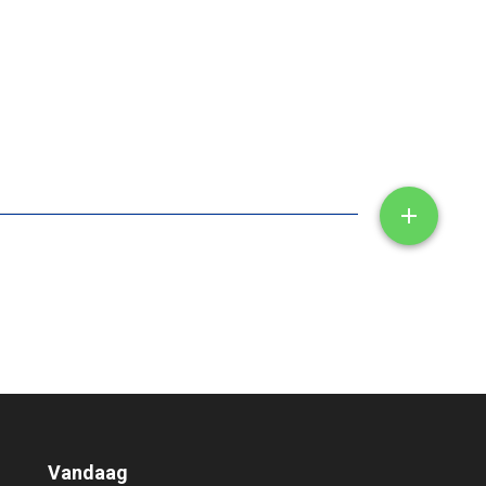
Toon/ve

Vandaag