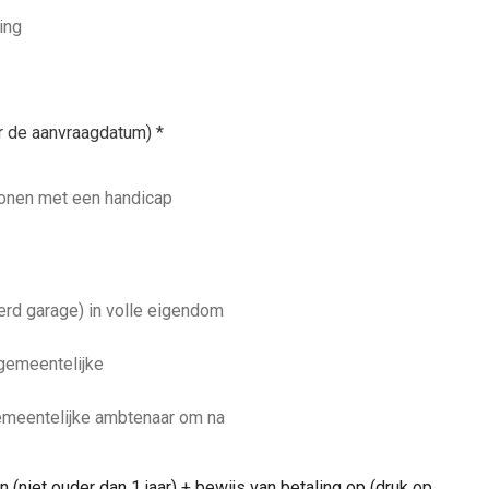
ing
or de aanvraagdatum)
*
onen met een handicap
rd garage) in volle eigendom
 gemeentelijke
emeentelijke ambtenaar om na
 (niet ouder dan 1 jaar) + bewijs van betaling op (druk op