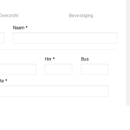
Overzicht
Bevestiging
Naam
*
Hnr
*
Bus
nte
*