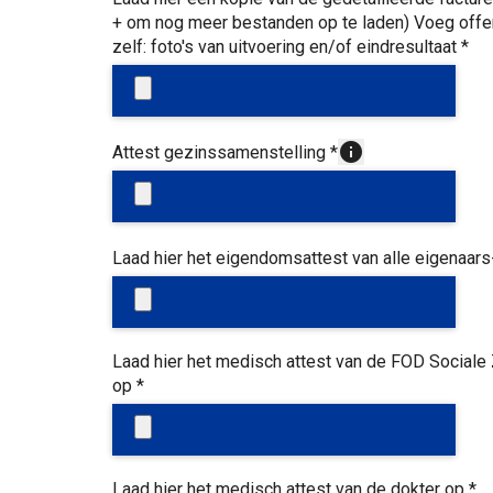
+ om nog meer bestanden op te laden) Voeg offerte
zelf: foto's van uitvoering en/of eindresultaat
*
info
Attest gezinssamenstelling
*
Laad hier het eigendomsattest van alle eigenaa
Laad hier het medisch attest van de FOD Sociale
op
*
Laad hier het medisch attest van de dokter op
*