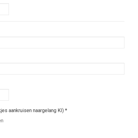
kjes aankruisen naargelang KI)
*
en