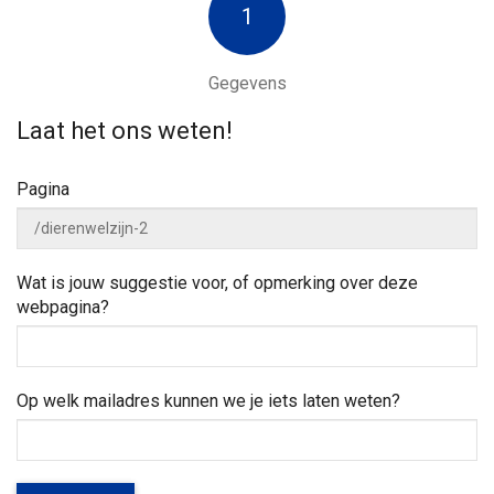
a
w
1
n
e
n
a
j
a
e
Gegevens
a
r
h
z
e
Laat het ons weten!
o
v
l
e
p
Pagina
k
e
i
n
?
g
Wat is jouw suggestie voor, of opmerking over deze
webpagina?
a
t
Op welk mailadres kunnen we je iets laten weten?
i
e