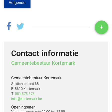
Volgende
Toon

Contact informatie
Gemeentebestuur Kortemark
Gemeentebestuur Kortemark
Stationsstraat 68
B-8610 Kortemark
T:
051 575 575
info@kortemark.be
Openingsuren
Vandaag
open van 09:00 tot 12:00