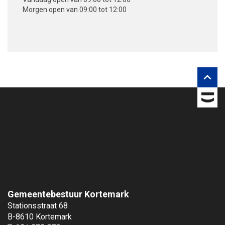
Morgen
open van 09:00 tot 12:00
V
o
l
g
o

n
s
o
p
Gemeentebestuur Kortemark
Stationsstraat 68
B-8610 Kortemark